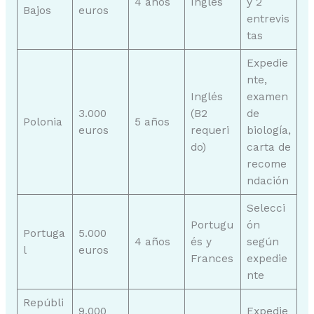
4 años
Inglés
y 2
Bajos
euros
entrevis
tas
Expedie
nte,
Inglés
examen
3.000
(B2
de
Polonia
5 años
euros
requeri
biología,
do)
carta de
recome
ndación
Selecci
Portugu
ón
Portuga
5.000
4 años
és y
según
l
euros
Frances
expedie
nte
Repúbli
9.000
Expedie