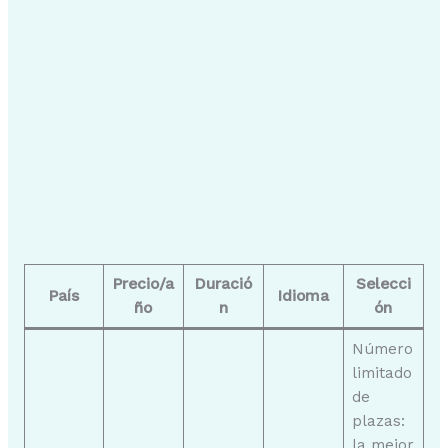
Precio/a
Duració
Selecci
País
Idioma
ño
n
ón
Número
limitado
de
plazas:
la mejor