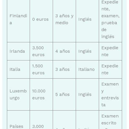
Expedie
nte,
Finlandi
3 años y
examen,
0 euros
Inglés
a
medio
prueba
de
inglés
3.500
Expedie
Irlanda
4 años
Inglés
euros
nte
1.500
Expedie
Italia
3 años
Italiano
euros
nte
Examen
Luxemb
10.000
y
5 años
Inglés
urgo
euros
entrevis
ta
Examen
escrito
Países
3.000