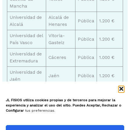
Mancha
Universidad de
Alcalá de
Pública
1.200 €
Alcalá
Henares
Universidad del
Vitoria-
Pública
1.200 €
País Vasco
Gasteiz
Universidad de
Cáceres
Pública
1.000 €
Extremadura
Universidad de
Jaén
Pública
1.200 €
Jaén
Es importante tener en cuenta que los precios
JL FISIOS utiliza cookies propias y de terceros para mejorar la
pueden variar según el curso y la universidad, y que
experiencia y analizar el uso del sitio. Puedes Aceptar, Rechazar o
estos precios son aproximados. Además, hay otras
Configurar
tus preferencias.
universidades en España donde se puede estudiar
fisioterapia que son públicas y no se encuentran en