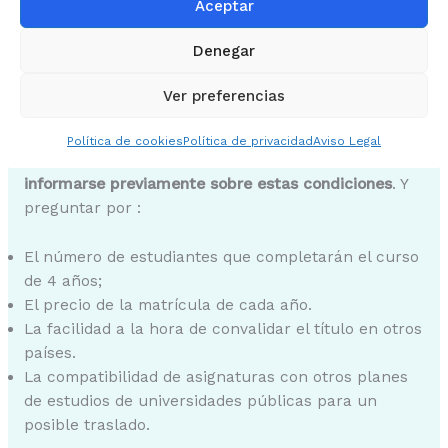
esta lista.
Aceptar
Universidades privadas en España que ofrecen
Denegar
fisioterapia
Cada organismo que ofrece este tipo de formación
Ver preferencias
tiene sus particularidades: cursos en español,
inglés o francés, prácticas en España o Francia,
Política de cookies
Política de privacidad
Aviso Legal
número de horas de clase, etc.
Es importante
informarse previamente sobre estas condiciones
. Y
preguntar por :
El número de estudiantes que completarán el curso
de 4 años;
El precio de la matrícula de cada año.
La facilidad a la hora de convalidar el título en otros
países.
La compatibilidad de asignaturas con otros planes
de estudios de universidades públicas para un
posible traslado.