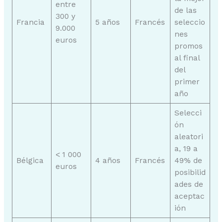
entre
de las
300 y
Francia
5 años
Francés
seleccio
9.000
nes
euros
promos
al final
del
primer
año
Selecci
ón
aleatori
a, 19 a
< 1 000
Bélgica
4 años
Francés
49% de
euros
posibilid
ades de
aceptac
ión