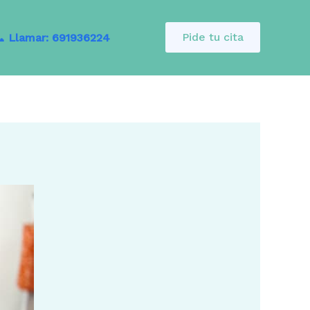
Pide tu cita
 Llamar: 691936224