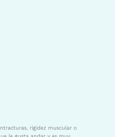
ntracturas, rigidez muscular o
que le gusta andar y es muy