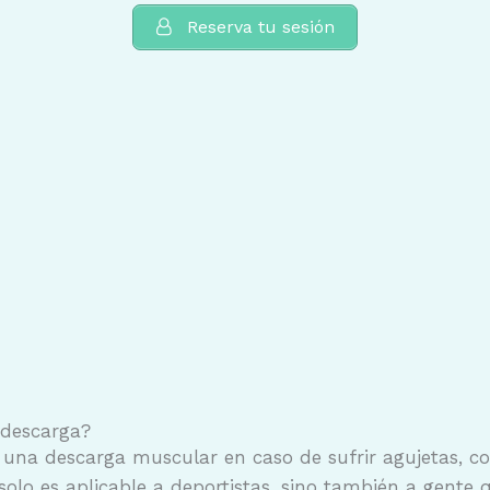
Reserva tu sesión
descarga?
na descarga muscular en caso de sufrir agujetas, co
olo es aplicable a deportistas, sino también a gente 