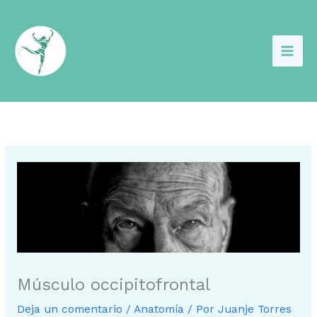
Ir
al
contenido
Músculo occipitofrontal
Deja un comentario
/
Anatomía
/ Por
Juanje Torres