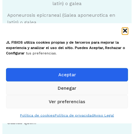
latín) o galea
Aponeurosis epicraneal (Galea aponeurotica en
latín) o galea
Es una vaina tendinosa fuerte, que se extiende
sobre el cráneo y conecta el occipital y el frontal.
JL FISIOS utiliza cookies propias y de terceros para mejorar la
Solo está conectado al hueso en la parte posterior
experiencia y analizar el uso del sitio. Puedes Aceptar, Rechazar o
del cráneo, en la línea nucal superior.
Configurar
tus preferencias.
➤ Inervación e irrigación
Inervación
: nervio auricular posterior, una rama del
Aceptar
nervio facial (NC VII).
Denegar
Suministro de sangre
: recibe suministro de sangre
principalmente de las ramas de las arterias
Ver preferencias
auricular y occipital posterior.
Política de cookies
Política de privacidad
Aviso Legal
Sabías que…