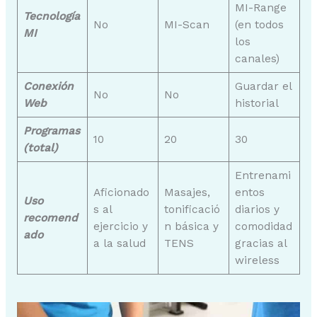
MI-Range
Tecnología
No
MI-Scan
(en todos
MI
los
canales)
Conexión
Guardar el
No
No
Web
historial
Programas
10
20
30
(total)
Entrenami
Aficionado
Masajes,
entos
Uso
s al
tonificació
diarios y
recomend
ejercicio y
n básica y
comodidad
ado
a la salud
TENS
gracias al
wireless