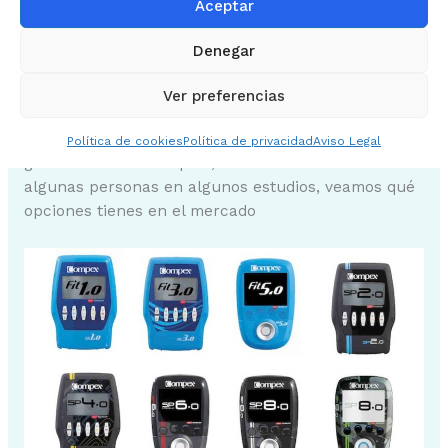
Aceptar
perdido el interés por el electroestimulador Compex.
Su precio es caro y la ciencia dice que es poco
Denegar
probable que te ayude de manera significativa.
Ver preferencias
Dicho esto, si no te importa el precio y tienes
curiosidad por saber si la EMS puede ayudarte a
Política de cookies
Política de privacidad
Aviso Legal
ganar fuerza más rápido, como ha ocurrido con
algunas personas en algunos estudios, veamos qué
opciones tienes en el mercado