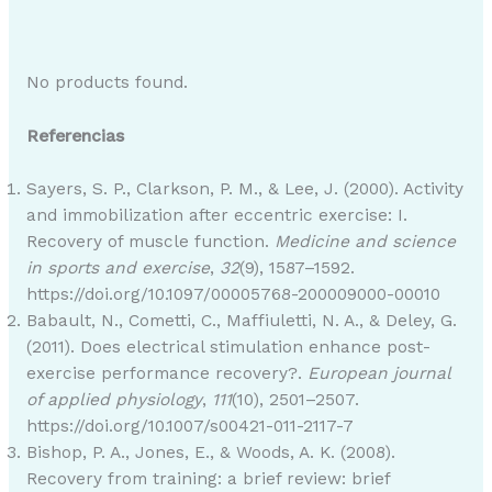
No products found.
Referencias
Sayers, S. P., Clarkson, P. M., & Lee, J. (2000). Activity
and immobilization after eccentric exercise: I.
Recovery of muscle function.
Medicine and science
in sports and exercise
,
32
(9), 1587–1592.
https://doi.org/10.1097/00005768-200009000-00010
Babault, N., Cometti, C., Maffiuletti, N. A., & Deley, G.
(2011). Does electrical stimulation enhance post-
exercise performance recovery?.
European journal
of applied physiology
,
111
(10), 2501–2507.
https://doi.org/10.1007/s00421-011-2117-7
Bishop, P. A., Jones, E., & Woods, A. K. (2008).
Recovery from training: a brief review: brief