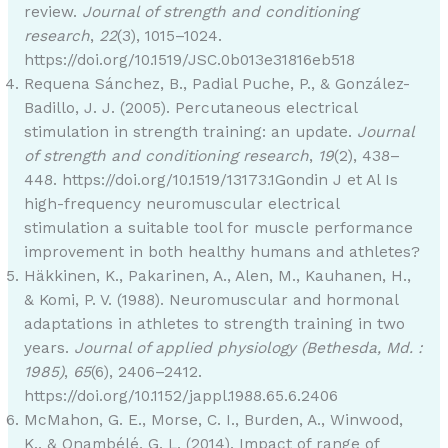
review.
Journal of strength and conditioning
research
,
22
(3), 1015–1024.
https://doi.org/10.1519/JSC.0b013e31816eb518
Requena Sánchez, B., Padial Puche, P., & González-
Badillo, J. J. (2005). Percutaneous electrical
stimulation in strength training: an update.
Journal
of strength and conditioning research
,
19
(2), 438–
448. https://doi.org/10.1519/13173.1Gondin J et Al Is
high-frequency neuromuscular electrical
stimulation a suitable tool for muscle performance
improvement in both healthy humans and athletes?
Häkkinen, K., Pakarinen, A., Alen, M., Kauhanen, H.,
& Komi, P. V. (1988). Neuromuscular and hormonal
adaptations in athletes to strength training in two
years.
Journal of applied physiology (Bethesda, Md. :
1985)
,
65
(6), 2406–2412.
https://doi.org/10.1152/jappl.1988.65.6.2406
McMahon, G. E., Morse, C. I., Burden, A., Winwood,
K., & Onambélé, G. L. (2014). Impact of range of