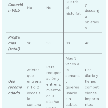
Guarda
Conexió
y
No
No
el
n Web
descarg
historial
a
objetivo
s
Progra
mas
20
30
30
40
(total)
Más 3
veces a
Para
Atletas
la
Uso
recuper
que
semana
diario y
ación y
Uso
entrena
y
tienes
entrena
recome
n 1 o 2
quieres
competi
mientos
ndado
veces a
usarlo
ciones
de 3
la
sin
importa
días/se
semana
cables
ntes
mana