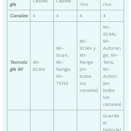
Cables
Cables
gía
rico
rico
Canales
4
4
4
4
MI-
SCAN,
MI-
MI-
MI-
SCAN y
Autoran
Scan,
MI-
ge, MI-
Tecnolo
Mi-
MI-
Range
Tens,
gía MI
SCAN
Range,
(en
MI-
MI-
todos
Action
TENS
los
(en
canales)
todos
los
canales)
Guarda
el
historial