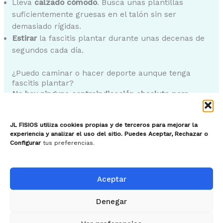
Lleva
calzado cómodo
. Busca unas plantillas
suficientemente gruesas en el talón sin ser
demasiado rígidas.
Estirar
la fascitis plantar durante unas decenas de
segundos cada día.
¿Puedo caminar o hacer deporte aunque tenga
fascitis plantar?
No hay ninguna contraindicación absoluta para
practicar cualquier deporte
cuando se tiene fascitis
plantar. No hay nada que diga que la interrupción
JL FISIOS utiliza cookies propias y de terceros para mejorar la
de todas las actividades deportivas (caminar, correr,
experiencia y analizar el uso del sitio. Puedes Aceptar, Rechazar o
ir de excursión, jugar al fútbol, etc.) acelerará el
Configurar
tus preferencias.
proceso de curación.
Por el contrario, las actividades físicas y deportivas
Aceptar
tienen un impacto beneficioso en muchos
Denegar
parámetros de salud física y mental. Por lo tanto,
sería una pena prescindir de ellos si no son