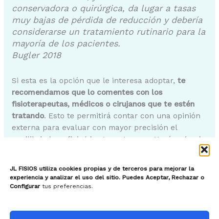
conservadora o quirúrgica, da lugar a tasas
muy bajas de pérdida de reducción y debería
considerarse un tratamiento rutinario para la
mayoría de los pacientes.
Bugler 2018
Si esta es la opción que le interesa adoptar,
te
recomendamos que lo comentes con los
fisioterapeutas, médicos o cirujanos que te estén
tratando
. Esto te permitirá contar con una opinión
externa para evaluar con mayor precisión el
equilibrio beneficio/riesgo en tu caso. Y más aún si
estás escayolado, ¡lo que complica el apoyo!
JL FISIOS utiliza cookies propias y de terceros para mejorar la
Cuanto más tiempo pasa,
más te das cuenta de que
experiencia y analizar el uso del sitio. Puedes Aceptar, Rechazar o
el apoyo en una fractura de tobillo probablemente
Configurar
tus preferencias.
no plantee más problemas a medio y largo plazo.