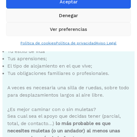
¿Debo ir en silla de ruedas si tengo una fractura de
Aceptar
tobillo?
No se prescribe sistemáticamente una silla de
Denegar
ruedas tras una fractura uni, bi o trimaleolar. Esto
dependerá de muchos parámetros:
Ver preferencias
Política de cookies
Política de privacidad
Aviso Legal
Tu estado de salud antes de la lesión
Tu estilo de vida
Tus aprensiones;
El tipo de alojamiento en el que vive;
Tus obligaciones familiares o profesionales.
A veces es necesaria una silla de ruedas, sobre todo
para desplazamientos largos al aire libre.
¿Es mejor caminar con o sin muletas?
Sea cual sea el apoyo que decidas tener (parcial,
total, de contacto…)
lo más probable es que
necesites muletas (o un andador) al menos unas