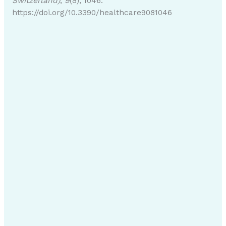
Switzerland)
,
9
(8), 1046.
https://doi.org/10.3390/healthcare9081046