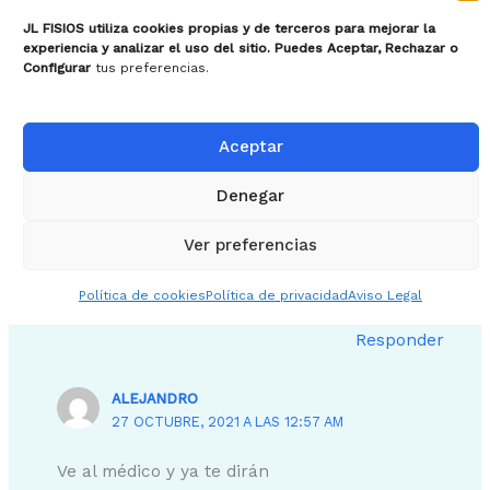
17 comentarios en “Cuánto dura una contractura
JL FISIOS utiliza cookies propias y de terceros para mejorar la
muscular”
experiencia y analizar el uso del sitio. Puedes Aceptar, Rechazar o
Configurar
tus preferencias.
YADIRA
Aceptar
16 OCTUBRE, 2021 A LAS 10:54 PM
Denegar
Hace 2 semanas tuve una contractura en un
dedo en el pulgar pero todavía me duele
Ver preferencias
bastante me podrías dar un consejo que puedo
hacer o que masajes me recomiendas
Política de cookies
Política de privacidad
Aviso Legal
Responder
ALEJANDRO
27 OCTUBRE, 2021 A LAS 12:57 AM
Ve al médico y ya te dirán