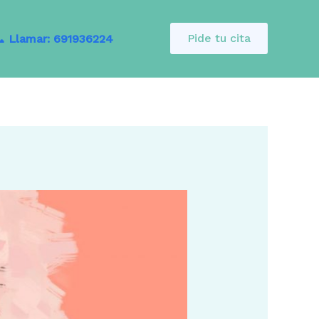
Pide tu cita
 Llamar: 691936224