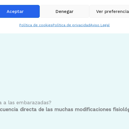
Llama ahora
Aceptar
Denegar
Ver preferenci
Política de cookies
Política de privacidad
Aviso Legal
lda a las embarazadas?
cuencia directa de las muchas modificaciones fisioló